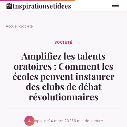
📰
Inspirationsetidees
Accueil
›
Société
SOCIÉTÉ
Amplifiez les talents
oratoires : Comment les
écoles peuvent instaurer
des clubs de débat
révolutionnaires
Apolline
14 mars 2025
6 min de lecture
A