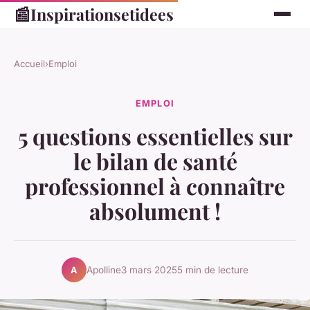
📰
Inspirationsetidees
Accueil
›
Emploi
EMPLOI
5 questions essentielles sur
le bilan de santé
professionnel à connaître
absolument !
Apolline
3 mars 2025
5 min de lecture
A