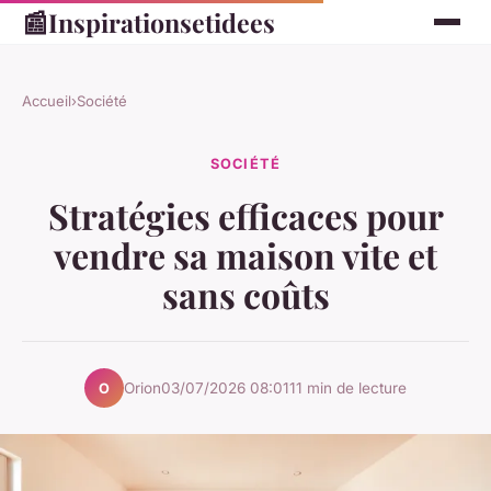
📰
Inspirationsetidees
Accueil
›
Société
SOCIÉTÉ
Stratégies efficaces pour
vendre sa maison vite et
sans coûts
Orion
03/07/2026 08:01
11 min de lecture
O