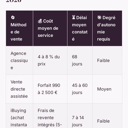
🔄
⏳ Délai
🎯 Degré
💰 Coût
Méthod
moyen
d'autono
moyen de
e de
constat
mie
service
vente
é
requis
Agence
4 à 8 % du
68
classiqu
Faible
prix
jours
e
Vente
Forfait 990
45 à 60
directe
Moyen
à 2 500 €
jours
assistée
iBuying
Frais de
(achat
revente
7 à 14
Faible
instanta
intégrés (5-
jours